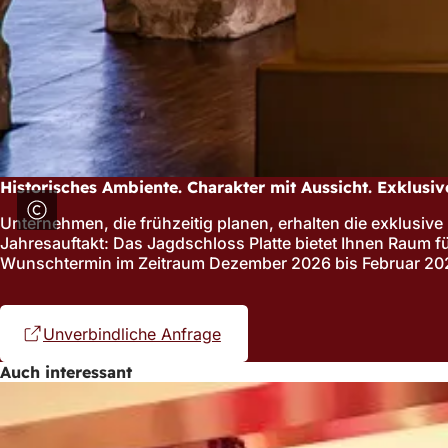
Historisches Ambiente. Charakter mit Aussicht. Exklusiv
Unternehmen, die frühzeitig planen, erhalten die exklusive
Jahresauftakt: Das Jagdschloss Platte bietet Ihnen Raum 
Wunschtermin im Zeitraum Dezember 2026 bis Februar 2027
Unverbindliche Anfrage
(Öffnet
in
Auch interessant
einem
neuen
Tab)