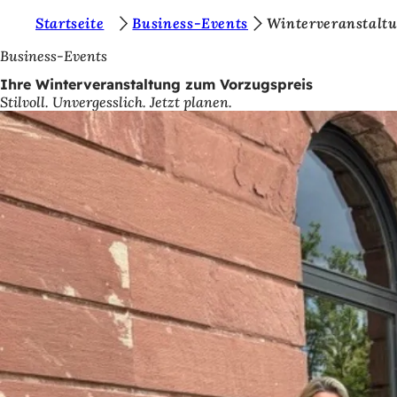
S
Startseite
Business-Events
Winterveranstalt
Inhalt anspringen
i
Business-Events
e
Ihre Winterveranstaltung zum Vorzugspreis
Stilvoll. Unvergesslich. Jetzt planen.
b
e
f
i
n
d
e
n
s
i
c