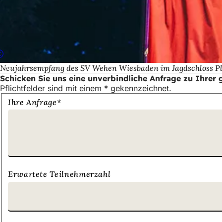
Neujahrsempfang des SV Wehen Wiesbaden im Jagdschloss Pla
Schicken Sie uns eine unverbindliche Anfrage zu Ihrer 
Pflichtfelder sind mit einem * gekennzeichnet.
Schicken
Ihre Anfrage
*
Sie
uns
eine
unverbindliche
Anfrage
zu
Ihrer
Erwartete Teilnehmerzahl
geplanten
Veranstaltung.