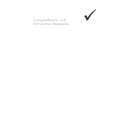
Herausgeber
Wiesbaden Congress & Marketing GmbH
Postfach 3840
65028 Wiesbaden
Standort Jagdschloss Platte
An der B417
65195 Wiesbaden
Tel.: +49 (0)611 1729-291
E-Mail:
jagdschloss-platte
wicm
de