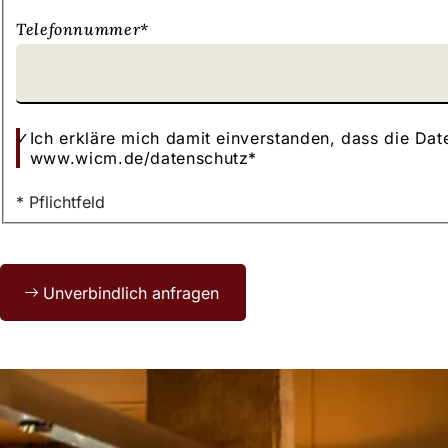
Telefonnummer
*
Ich erkläre mich damit einverstanden, dass die D
www.wicm.de/datenschutz
*
* Pflichtfeld
Bitte
Unverbindlich anfragen
lassen
Sie
dieses
Feld
leer.