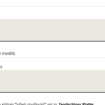
ά στραβά;
ές
ει κάποια "ειδική συμβουλή" για το Jagdschloss Platte;