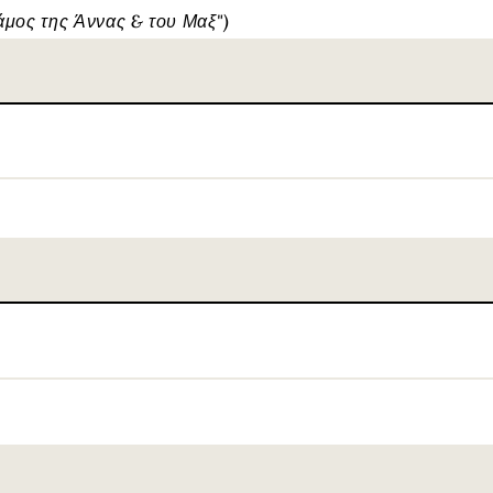
άμος της Άννας & του Μαξ")