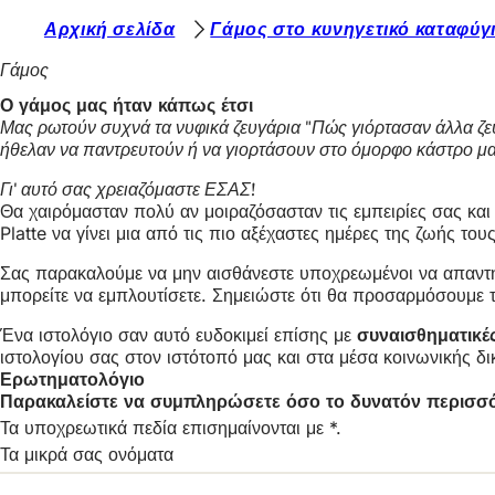
Β
Αρχική σελίδα
Γάμος στο κυνηγετικό καταφύγ
Μετάβαση στο περιεχόμενο
ρ
Γάμος
ί
Ο γάμος μας ήταν κάπως έτσι
Μας ρωτούν συχνά τα νυφικά ζευγάρια "Πώς γιόρτασαν άλλα ζευγ
σ
ήθελαν να παντρευτούν ή να γιορτάσουν στο όμορφο κάστρο μα
κ
Γι' αυτό σας χρειαζόμαστε ΕΣΑΣ!
ε
Θα χαιρόμασταν πολύ αν μοιραζόσασταν τις εμπειρίες σας και
Platte να γίνει μια από τις πιο αξέχαστες ημέρες της ζωής το
σ
τ
Σας παρακαλούμε να μην αισθάνεστε υποχρεωμένοι να απαντή
μπορείτε να εμπλουτίσετε. Σημειώστε ότι θα προσαρμόσουμε τ
ε
Ένα ιστολόγιο σαν αυτό ευδοκιμεί επίσης με
συναισθηματικέ
ε
ιστολογίου σας στον ιστότοπό μας και στα μέσα κοινωνικής 
δ
Ερωτηματολόγιο
Παρακαλείστε να συμπληρώσετε όσο το δυνατόν περισσότ
ώ
Τα υποχρεωτικά πεδία επισημαίνονται με *.
:
Τα μικρά σας ονόματα