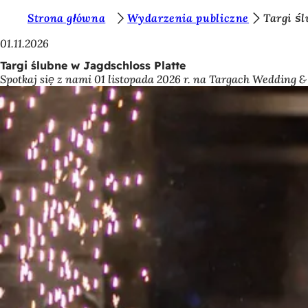
J
Strona główna
Wydarzenia publiczne
Targi śl
Przejdź do treści
e
01.11.2026
s
Targi ślubne w Jagdschloss Platte
Spotkaj się z nami 01 listopada 2026 r. na Targach Wedding 
t
e
ś
t
u
t
a
j
: