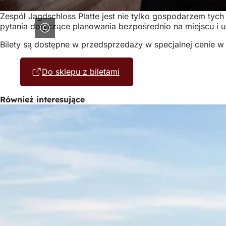
Zespół Jagdschloss Platte jest nie tylko gospodarzem tych
pytania dotyczące planowania bezpośrednio na miejscu i u
Bilety są dostępne w przedsprzedaży w specjalnej cenie w 
Do sklepu z biletami
(Otwiera
się
w
Również interesujące
nowej
karcie)