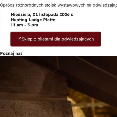
Oprócz różnorodnych stoisk wystawowych na odwiedzającyc
Niedziela, 01 listopada 2026 r.
Hunting Lodge Platte
11 am - 5 pm
Sklep z biletami dla odwiedzających
(Otwiera
się
w
Poznaj nas
nowej
karcie)