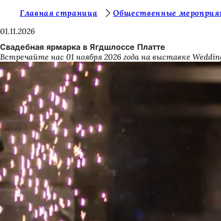
В
Главная страница
Общественные меропри
Перейти к содержимому
ы
01.11.2026
з
Свадебная ярмарка в Ягдшлоссе Платте
Встречайте нас 01 ноября 2026 года на выставке Weddi
д
е
с
ь
: