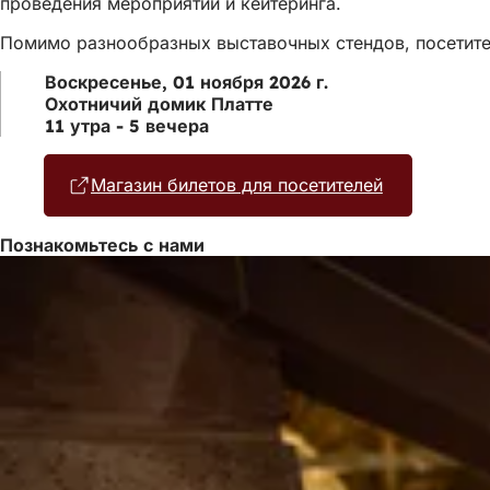
проведения мероприятий и кейтеринга.
Помимо разнообразных выставочных стендов, посетите
Воскресенье, 01 ноября 2026 г.
Охотничий домик Платте
11 утра - 5 вечера
Магазин билетов для посетителей
(Открывает
в
новой
Познакомьтесь с нами
вкладке)