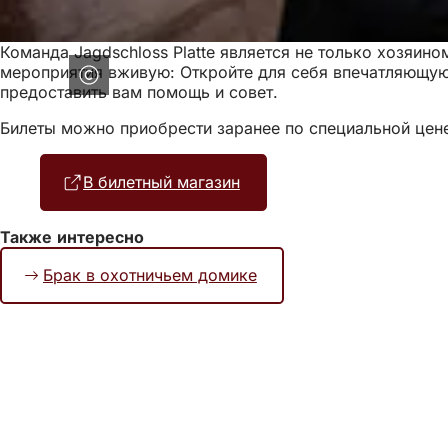
Команда Jagdschloss Platte является не только хозяин
мероприятия вживую: Откройте для себя впечатляющую а
предоставить вам помощь и совет.
Билеты можно приобрести заранее по специальной цене 
В билетный магазин
(Открывается
в
новой
Также интересно
вкладке)
Брак в охотничьем домике
Область
ног