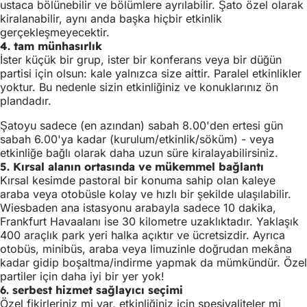
ustaca bölünebilir ve bölümlere ayrılabilir. Şato özel olarak
kiralanabilir, aynı anda başka hiçbir etkinlik
gerçekleşmeyecektir.
4. tam münhasırlık
İster küçük bir grup, ister bir konferans veya bir düğün
partisi için olsun: kale yalnızca size aittir. Paralel etkinlikler
yoktur. Bu nedenle sizin etkinliğiniz ve konuklarınız ön
plandadır.
Şatoyu sadece (en azından) sabah 8.00'den ertesi gün
sabah 6.00'ya kadar (kurulum/etkinlik/söküm) - veya
etkinliğe bağlı olarak daha uzun süre kiralayabilirsiniz.
5. Kırsal alanın ortasında ve mükemmel bağlantı
Kırsal kesimde pastoral bir konuma sahip olan kaleye
araba veya otobüsle kolay ve hızlı bir şekilde ulaşılabilir.
Wiesbaden ana istasyonu arabayla sadece 10 dakika,
Frankfurt Havaalanı ise 30 kilometre uzaklıktadır. Yaklaşık
400 araçlık park yeri halka açıktır ve ücretsizdir. Ayrıca
otobüs, minibüs, araba veya limuzinle doğrudan mekâna
kadar gidip boşaltma/indirme yapmak da mümkündür. Özel
partiler için daha iyi bir yer yok!
6. serbest hizmet sağlayıcı seçimi
Özel fikirleriniz mi var, etkinliğiniz için spesiyaliteler mi