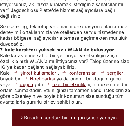
istiyorsunuz, aklınızda kiralamak istediğiniz sanatçılar mı
var? Jagdschloss Platte'de hizmet sağlayıcılara bağlı
değilsiniz.
Sizi catering, teknoloji ve binanın dekorasyonu alanlarında
deneyimli ortaklarımızla ve otellerden servis hizmetlerine
kadar bölgesel sağlayıcılarla temasa geçirmekten mutluluk
duyacağız.
7. kale karakteri yüksek hızlı WLAN ile buluşuyor
Kale karakterine sahip bir yer arıyor ve etkinliğiniz için
özellikle hızlı WLAN'a mı ihtiyacınız var? Talep üzerine size
1G'ye kadar bağlantı sağlayabiliriz.
Kale,
şirket kutlamaları
,
konferanslar
,
sergiler
,
büyük bir
Noel partisi
ya da önemli bir doğum günü
veya
düğün
gibi
özel bir etkinlik
için mükemmel bir
ortam sunmaktadır. Etkinliğinizi tamamen kendi isteklerinize
göre düzenleyin ve böyle bir konumun size sunduğu tüm
avantajlarla gururlu bir ev sahibi olun.
Buradan ücretsiz bir ön görüşme ayarlayın