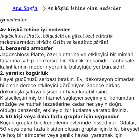
B
Ana Sayfa
Av köşkü lehine olan nedenler
İçeriğe atla
u
İyi nedenler
r
Av köşkü lehine iyi nedenler
Jagdschloss Platte, bölgedeki en güzel özel etkinlik
a
mekanlarından biridir. Gelin ve kendiniz görün!
d
1. benzersiz atmosfer
Jagdschloss Platte, özel bir tarihe ve etkileyici bir mimari
a
tasarıma sahip benzersiz bir etkinlik mekanıdır: tarihi kale
s
kalıntılarının modern yorumla buluştuğu yer burasıdır!
2. yaratıcı özgürlük
ı
Hayal gücünüzü serbest bırakın. Ev, dekorasyon olmadan
n
bile son derece etkileyici görünüyor. Sadece birkaç
dokunuşla şatoya kişisel bir hava katabilirsiniz.
ı
Kişiselleştirilmiş bir hizmet sağlayıcı seçimiyle, konumdan
müziğe ve mutfak lezzetlerine kadar her şeyin doğru
z
olduğu benzersiz, etkileyici bir kutlama yaratabilirsiniz.
:
3. 50 kişi veya daha fazla gruplar için uygundur
Küçük gruplar bile kendilerini evlerinde hissediyor! Odalar,
50 veya daha fazla kişiden oluşan gruplar için bile, bireysel
ve hoş bir atmosfer veya şenlik havası yaratmak için