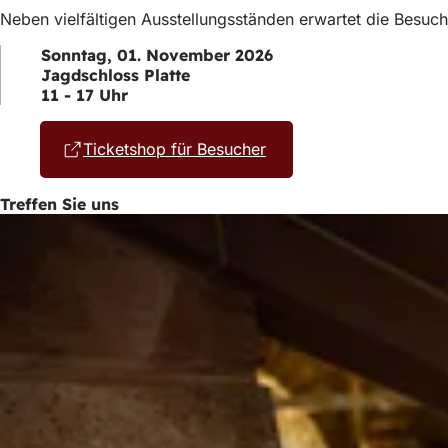
Neben vielfältigen Ausstellungsständen erwartet die Besu
Sonntag, 01. November 2026
Jagdschloss Platte
11 - 17 Uhr
Ticketshop für Besucher
(Öffnet
in
einem
Treffen Sie uns
neuen
Tab)