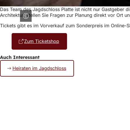
Das Team des Jagdschloss Platte ist nicht nur Gastgeber di
Architektur, stellen Sie Fragen zur Planung direkt vor Ort u
Tickets gibt es im Vorverkauf zum Sonderpreis im Online-Sh
Zum Ticketshop
(Öffnet
in
einem
Auch Interessant
neuen
Tab)
Heiraten im Jagdschloss
Fußbereich