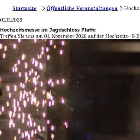
S
Startseite
Öffentliche Veranstaltungen
Hochze
Inhalt anspringen
i
01.11.2026
e
Hochzeitsmesse im Jagdschloss Platte
Treffen Sie uns am 01. November 2026 auf der Hochzeits- & E
b
e
f
i
n
d
e
n
s
i
c