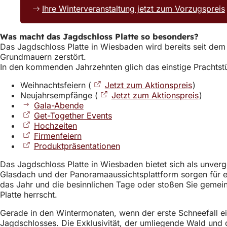
Ihre Winterveranstaltung jetzt zum Vorzugspreis
Was macht das Jagdschloss Platte so besonders?
Das Jagdschloss Platte in Wiesbaden wird bereits seit dem
Grundmauern zerstört.
In den kommenden Jahrzehnten glich das einstige Prachtstüc
Weihnachtsfeiern (
Jetzt zum Aktionspreis
(Öffnet
)
Neujahrsempfänge (
Jetzt zum Aktionspreis
in
(Öffnet
)
Gala-Abende
einem
in
Get-Together Events
(Öffnet
neuen
einem
Hochzeiten
(Öffnet
in
Tab)
neuen
Firmenfeiern
in
(Öffnet
einem
Tab)
Produktpräsentationen
einem
in
neuen
(Öffnet
neuen
einem
Tab)
in
Das Jagdschloss Platte in Wiesbaden bietet sich als unve
Tab)
neuen
einem
Glasdach und der Panoramaaussichtsplattform sorgen für e
Tab)
neuen
das Jahr und die besinnlichen Tage oder stoßen Sie gemei
Tab)
Platte herrscht.
Gerade in den Wintermonaten, wenn der erste Schneefall e
Jagdschlosses. Die Exklusivität, der umliegende Wald und