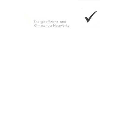
Herausgeber
Wiesbaden Congress & Marketing GmbH
Postfach 3840
65028 Wiesbaden
Standort Jagdschloss Platte
An der B417
65195 Wiesbaden
Tel.: +49 (0)611 1729-291
E-Mail:
jagdschloss-platte
wicm
de