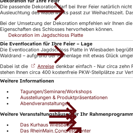
Dekoration für Ihre Feier
Die passende Dekoration darf bei Ihrer Feier natürlich nich
Ausleuchtung des Mauerwerks passt zur Weihachtszeit. Das 
Bei der Umsetzung der Dekoration empfehlen wir Ihnen die
Eigenschaften des Schlosses hervorheben können.
Dekoration im Jagdschloss Platte
Die Eventlocation für Ihre Feier – Lage
Die Eventlocation Jagdschloss Platte in Wiesbaden begrüß
Waldrand – aufgrund der Höhenlage mit etwas Glück umgeben
Dabei ist die
Anreise
(Öffnet
denkbar einfach - Nur circa zehn F
stehen Ihnen circa 400 kostenfreie PKW-Stellplätze zur Verf
in
einem
Weitere Informationen
neuen
Tab)
Tagungen/Seminare/Workshops
Ausstellungen & Produktpräsentationen
Abendveranstaltungen
Weitere Veranstaltungshäuser für Ihr Rahmenprogram
Das Kurhaus Wiesbaden
(Öffnet
Das RheinMain CongressCenter
in
(Öffnet