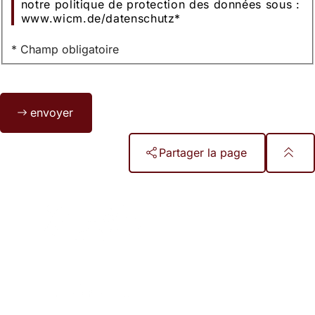
notre politique de protection des données sous :
www.wicm.de/datenschutz
*
* Champ obligatoire
Bitte
envoyer
lassen
Sie
dieses
Partager la page
Feld
leer.
Pied
de
page