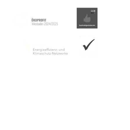
Éditeur
Wiesbaden Congress & Marketing GmbH
Boîte postale 3840
65028 Wiesbaden
Site du pavillon de chasse Platte
Sur la B417
65195 Wiesbaden