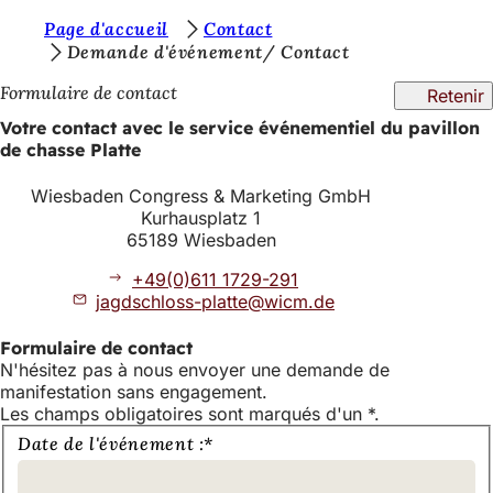
V
Page d'accueil
Contact
Accéder au contenu
Demande d'événement/ Contact
o
Formulaire de contact
Retenir
u
Votre contact avec le service événementiel du pavillon
s
de chasse Platte
ê
Wiesbaden Congress & Marketing GmbH
t
Kurhausplatz 1
e
65189 Wiesbaden
s
+49(0)611 1729-291
jagdschloss-platte
wicm
de
i
c
Formulaire de contact
N'hésitez pas à nous envoyer une demande de
i
manifestation sans engagement.
:
Les champs obligatoires sont marqués d'un *.
Envoyez-
Date de l'événement :
*
nous
votre